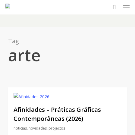
Men
Skip
to
main
content
Tag
arte
Afinidades – Práticas Gráficas
Contemporâneas (2026)
notícias
,
novidades
,
projectos