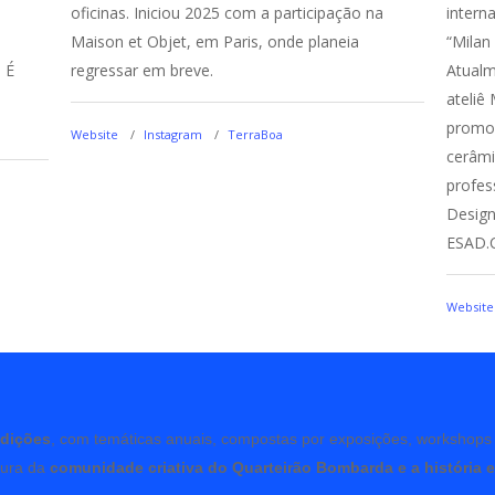
oficinas. Iniciou 2025 com a participação na
intern
Maison et Objet, em Paris, onde planeia
“Milan
 É
regressar em breve.
Atualm
ateliê
promov
Website
Instagram
TerraBoa
cerâmi
profes
Design
ESAD.
Website
edições
, com temáticas anuais, compostas por exposições, workshop
tura da
comunidade criativa do Quarteirão Bombarda e a história