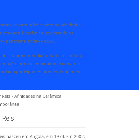
tram-se para refletir sobre as afinidades
de chegada à cerâmica, explorando os
o panorama artístico atual.
rador da presente edição e artista ligado à
mentação formal e conceptual. A conversa
rtistas participantes através do open call.
r Reis
Reis nasceu em Angola, em 1974. Em 2002,