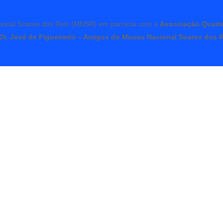
cional Soares dos Reis (MNSR) em parceria com a
Associação Quarte
 Dr. José de Figueiredo – Amigos do Museu Nacional Soares dos 
Cerâmica Contemporânea
Comércio
Comunidade
Cul