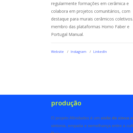
regularmente formações em cerâmica e
colabora em projetos comunitários, com
destaque para murais cerâmicos coletivos.
membro das plataformas Homo Faber e
Portugal Manual.
Website
Instagram
LinkedIn
produção
O projeto Afinidades é um
ciclo de cinco 
sintonia, empatia e semelhança entre a cul