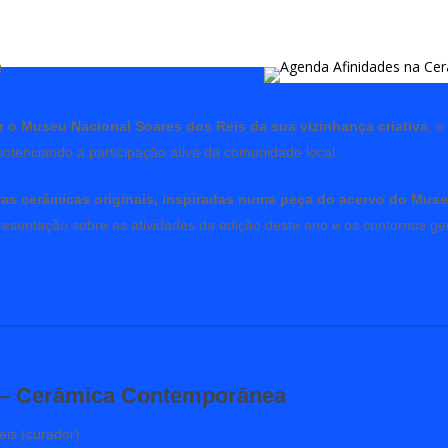
r o Museu Nacional Soares dos Reis da sua vizinhança criativa
, 
 potenciando a participação ativa da comunidade local.
ras cerâmicas originais, inspiradas numa peça do acervo do Mus
presentação sobre as atividades da edição deste ano e os contornos ge
 – Cerâmica Contemporânea
eis (curador)