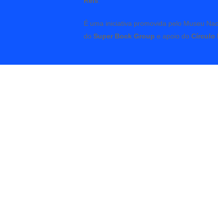
Reis
.
É uma iniciativa promovida pelo Museu Na
do
Super Bock Group
e apoio do
Círculo
Afinidades
Afinidades 2025
Arte
Museu Nacional Soares Dos Reis