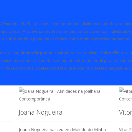
o
Afinidades 2025
, três vozes com percursos distintos na cerâmica encon
temporâneas. A conversa propõe uma partilha de caminhos individuais 
ão, e sublinhando o papel da cerâmica como meio expressivo autónomo n
disciplinar,
Joana Nogueira
, ilustradora e ceramista, e
Vítor Reis
, cu
ências para pensar a cerâmica enquanto território fértil para a experi
o Museu Nacional Soares dos Reis, que inspira o desafio lançado aos a
Joana Nogueira
Víto
Joana Nogueira nasceu em Moledo do Minho
Vítor 