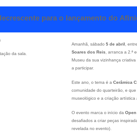
crescente para o lançamento do Afini
Amanhã, sábado
5 de abril
, entr
Soares dos Reis
, arranca a 2.ª
otação da sala.
Museu da sua vizinhança criativ
a participar.
Este ano, o tema é a
Cerâmica 
comunidade do quarteirão, e que 
museológico e a criação artística
O evento marca o início da
Open 
desafiados a criar peças inspira
revelada no evento).