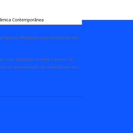
o programa
Afinidades
visa estabelecer um
eu
, a ser divulgada durante o evento de
rais da apresentação de candidaturas por