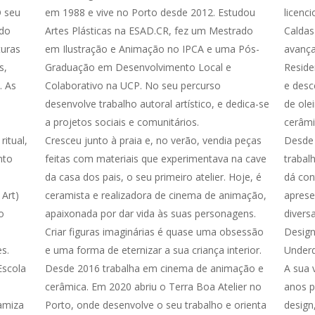
O seu
em 1988 e vive no Porto desde 2012. Estudou
licenc
ado
Artes Plásticas na ESAD.CR, fez um Mestrado
Caldas
turas
em Ilustração e Animação no IPCA e uma Pós-
avança
s,
Graduação em Desenvolvimento Local e
Reside
. As
Colaborativo na UCP. No seu percurso
e desc
desenvolve trabalho autoral artístico, e dedica-se
de ole
a projetos sociais e comunitários.
cerâmi
itual,
Cresceu junto à praia e, no verão, vendia peças
Desde 
nto
feitas com materiais que experimentava na cave
trabal
da casa dos pais, o seu primeiro atelier. Hoje, é
dá con
 Art)
ceramista e realizadora de cinema de animação,
aprese
o
apaixonada por dar vida às suas personagens.
divers
Criar figuras imaginárias é quase uma obsessão
Design
s.
e uma forma de eternizar a sua criança interior.
Underd
Escola
Desde 2016 trabalha em cinema de animação e
A sua 
cerâmica. Em 2020 abriu o Terra Boa Atelier no
anos p
namiza
Porto, onde desenvolve o seu trabalho e orienta
design