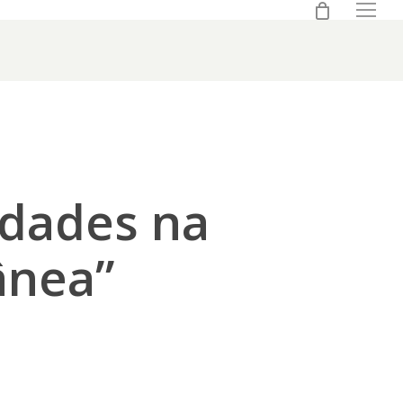
0
Menu
idades na
ânea”