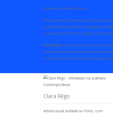
Moderação: António Ponte
Neste primeiro momento público da ediçã
possíveis entre práticas e linguagens con
cruzamentos entre arte, design e ilustraç
Clara Rêgo
, artista visual com prática trans
escultura cerâmica, partem das suas experi
inclui ainda uma introdução ao diálogo com 
Clara Rêgo
Artista visual sediada no Porto, com