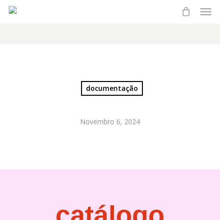
Men
Skip
to
main
content
documentação
Novembro 6, 2024
catálogo