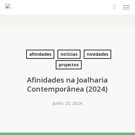
Men
Skip
to
main
content
afinidades
notícias
novidades
projectos
Afinidades na Joalharia
Contemporânea (2024)
Junho 25, 2024