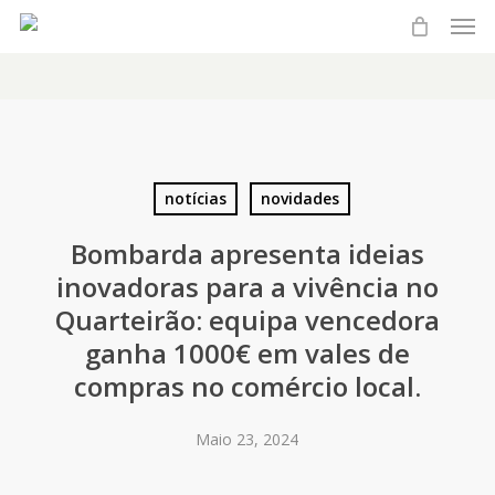
Men
Skip
to
main
content
notícias
novidades
Bombarda apresenta ideias
inovadoras para a vivência no
Quarteirão: equipa vencedora
ganha 1000€ em vales de
compras no comércio local.
Maio 23, 2024