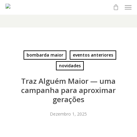
Men
Skip
to
main
content
bombarda maior
eventos anteriores
novidades
Traz Alguém Maior — uma
campanha para aproximar
gerações
Dezembro 1, 2025