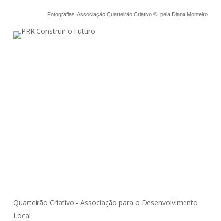
Fotografias: Associação Quarteirão Criativo © pela Diana Monteiro
Bombarda Maior
Coesão Social
Comunidade
Envelhecimento Ativo
Inovação Social
Oficinas
Quarteirão Criativo - Associação para o Desenvolvimento
Local