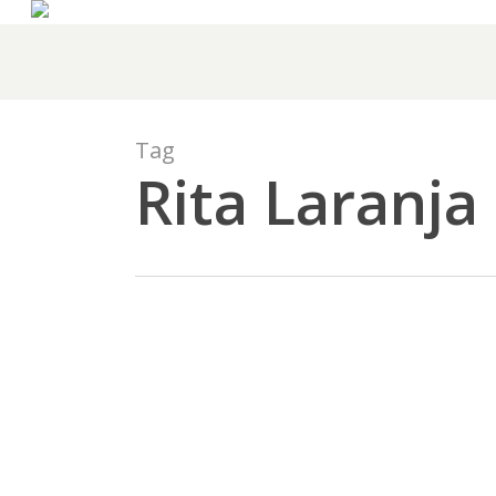
Skip
to
main
content
Tag
Rita Laranja