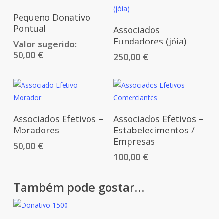
Adicionar
Pequeno Donativo
Adicionar
Pontual
Associados
Fundadores (jóia)
Valor sugerido:
50,00
€
250,00
€
Adicionar
Adicionar
Associados Efetivos –
Associados Efetivos –
Moradores
Estabelecimentos /
Empresas
50,00
€
100,00
€
Também pode gostar…