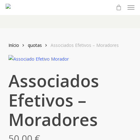
Men
Skip
to
main
content
Início
quotas
Associados Efetivos – Moradores
Associados
Efetivos –
Moradores
50,00
€