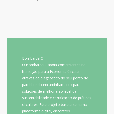
Bombarda C
Nome do projeto:
O Bombarda C apoia comerciantes na
C
Bombarda
transição para a Economia Circular
O que procura resolver ou melhorar ?
através do diagnóstico do seu ponto de
Os comerciantes de Bombarda não
partida e do encaminhamento para
reconhecem ter um problema de
desperdício de recursos e não identificam
soluções de melhoria ao nível da
oportunidades circulares no seu negócio.
sustentabilidade e certificação de práticas
A quem se dirige?
circulares. Este projeto baseia-se numa
Este projeto dirige-se a todos os
plataforma digital, encontros
comerciantes de Bombarda,