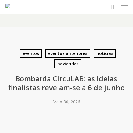
Men
Skip
to
main
content
eventos
eventos anteriores
notícias
novidades
Bombarda CircuLAB: as ideias
finalistas revelam-se a 6 de junho
Maio 30, 2026