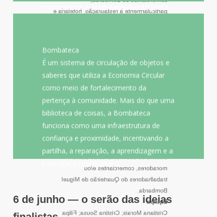
comunitários e acompanhamento porta-
particularmente à restauração, hotelaria e
a-porta. O objetivo é fomentar práticas e
comércio alimentar.
projetar uma imagem de sustentabilidade
Equipa
para Bombarda.
Ana Clara Félix, Bruna Santos, Carla Melo,
Bombateca
Catarina Carvalho, Eva Monteiro, Lorena
Nome do projeto:
É um sistema de circulação de objetos e
Magalhães, Marina Borges
. Os objetos circulam, as
Bombateca
saberes que utiliza a Economia Circular
relações crescem.
como meio de fortalecimento da
O que procura resolver ou melhorar ?
pertença à comunidade. Mais do que uma
A fragilidade das relações de
biblioteca de coisas, a Bombateca
vizinhança/comunitárias, através de
mecanismos de circulação de objetos e
funciona como uma infraestrutura de
recursos subutilizados.
confiança e proximidade, incentivando a
A quem se dirige?
partilha, a reparação, a aprendizagem e a
Destina-se aos membros do Bairro –
participação comunitária.
moradores, comerciantes e/ou
trabalhadores do Quarteirão de Miguel
Bombarda.
6 de junho — o serão das ideias
Equipa
Cristiana Morais; Cristina Sousa; Filipa
finalistas