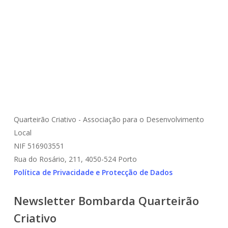
Cerâmica Comtemporânea
Comunidade
Cultura
Indústrias Criativas
Museu Nacional Soares Dos Reis
Quarteirão Criativo - Associação para o Desenvolvimento
Local
NIF 516903551
Rua do Rosário, 211, 4050-524 Porto
Política de Privacidade e Protecção de Dados
Newsletter Bombarda Quarteirão
Criativo