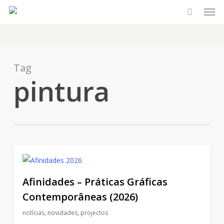
Men
Skip
to
main
content
Tag
pintura
Afinidades – Práticas Gráficas
Contemporâneas (2026)
notícias
,
novidades
,
projectos