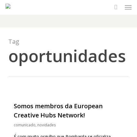
Men
Skip
to
main
content
Tag
oportunidades
Somos membros da European
Creative Hubs Network!
comunicado
,
novidades
É com muito orgulho que Bombarda se oficializa