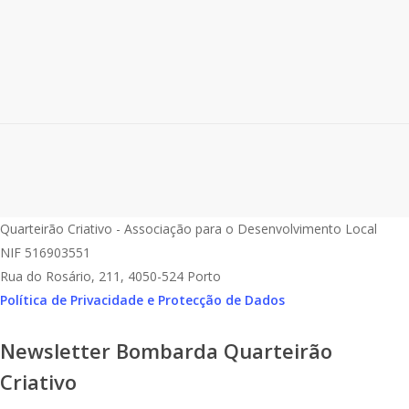
projectos
Domingo 22. Dez. 2024 10 - 20h O BOM(BARDA)
NATAL é uma iniciativa coletiva que reúne perto de 50
estabelecimentos locais para oferecer um circuito...
Read More
Quarteirão Criativo - Associação para o Desenvolvimento Local
NIF 516903551
Rua do Rosário, 211, 4050-524 Porto
Política de Privacidade e Protecção de Dados
Newsletter Bombarda Quarteirão
Criativo