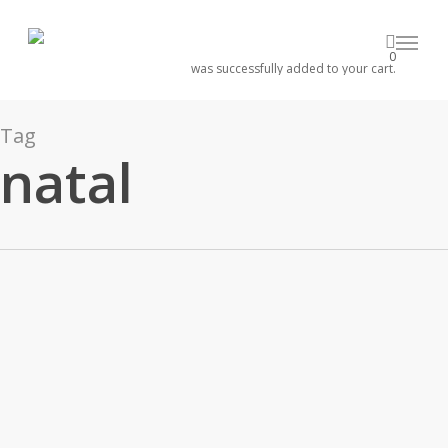
Skip
to
Menu
0
main
was successfully added to your cart.
content
Tag
natal
Dezembro 5, 2024
BOM(BARDA) NATAL 2024