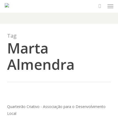
Men
Skip
to
main
content
Tag
Marta
Almendra
Quarteirão Criativo - Associação para o Desenvolvimento
Local