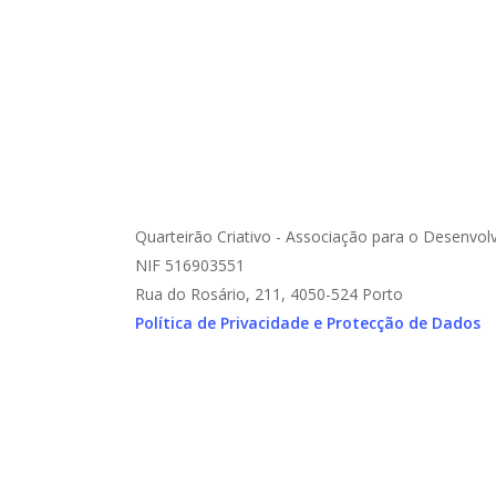
Conversa com Ana Campos e Cristina Filipe"
Museu Nacional Soares dos Reis 12 de
outubro de 2024, a partir das...
Outubro 7, 2024
Quarteirão Criativo - Associação para o Desenvol
NIF 516903551
Rua do Rosário, 211, 4050-524 Porto
Política de Privacidade e Protecção de Dados