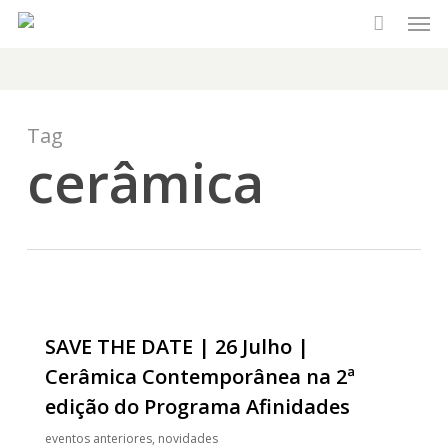
Men
Skip
to
main
content
Tag
cerâmica
SAVE THE DATE | 26 Julho |
Cerâmica Contemporânea na 2ª
edição do Programa Afinidades
eventos anteriores
,
novidades