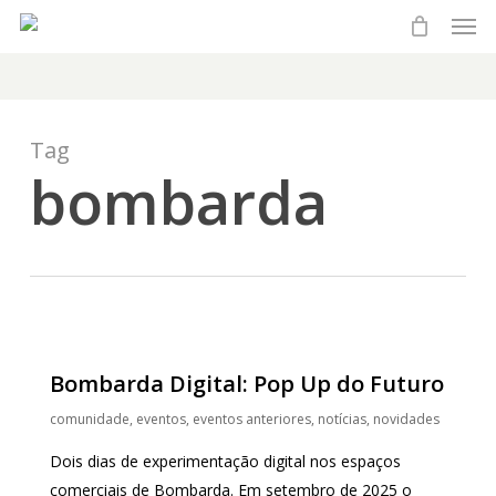
Men
Skip
to
main
content
Tag
bombarda
Bombarda Digital: Pop Up do Futuro
comunidade
,
eventos
,
eventos anteriores
,
notícias
,
novidades
Dois dias de experimentação digital nos espaços
comerciais de Bombarda. Em setembro de 2025 o