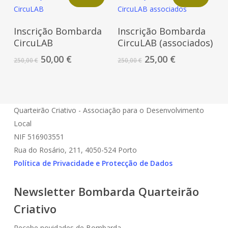
Adicionar
Adicionar
Inscrição Bombarda
Inscrição Bombarda
CircuLAB
CircuLAB (associados)
O
O
O
O
50,00
€
25,00
€
250,00
€
250,00
€
preço
preço
preço
preço
original
atual
original
atual
era:
é:
era:
é:
250,00 €.
50,00 €.
250,00 €.
25,00 €.
Quarteirão Criativo - Associação para o Desenvolvimento
Local
NIF 516903551
Rua do Rosário, 211, 4050-524 Porto
Política de Privacidade e Protecção de Dados
Newsletter Bombarda Quarteirão
Criativo
Recebe novidades de Bombarda